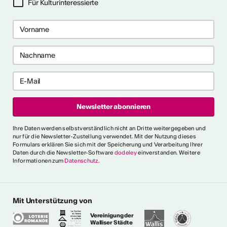
Für Kulturinteressierte
me 2027 in Prag
bis 28. April 2027) ist ein 10-
gramm für Recherche-,
haffensprozesse. Es bietet
er, kollektive Begleitung und
rbungsfrist: 10. September
t.ly/4brDw5A
ultur Wallis News
Ihre Daten werden selbstverständlich nicht an Dritte weitergegeben und
r choreografische
nur für die Newsletter-Zustellung verwendet. Mit der Nutzung dieses
Formulars erklären Sie sich mit der Speicherung und Verarbeitung Ihrer
ich urbaner Tanz
Daten durch die Newsletter-Software
dodeley
einverstanden. Weitere
Informationen zum
Datenschutz
.
oncorde Espace Culture
 an alle Urban-Dance-
hnsitz in der Schweiz. Eine
tück einreichen, um am 5.
Mit Unterstützung von
ühne des Concorde
chluss: 16. August Infos:
Vereinigung der
Walliser Städte