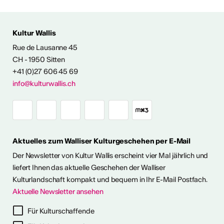
 AUS DER KULTUR
Kultur Wallis
icht
Rue de Lausanne 45
CH - 1950 Sitten
+41 (0)27 606 45 69
Ausstellungen
info@kulturwallis.ch
unter freiem
Himmel im Wallis
Aktuelles zum Walliser Kulturgeschehen per E-Mail
ie Kunst im Freien so richtig
h eine kleine aber feine
Der Newsletter von Kultur Wallis erscheint vier Mal jährlich und
Ausstellungen im Wallis
liefert Ihnen das aktuelle Geschehen der Walliser
Kulturlandschaft kompakt und bequem in Ihr E-Mail Postfach.
Aktuelle Newsletter ansehen
ehr dazu
Für Kulturschaffende