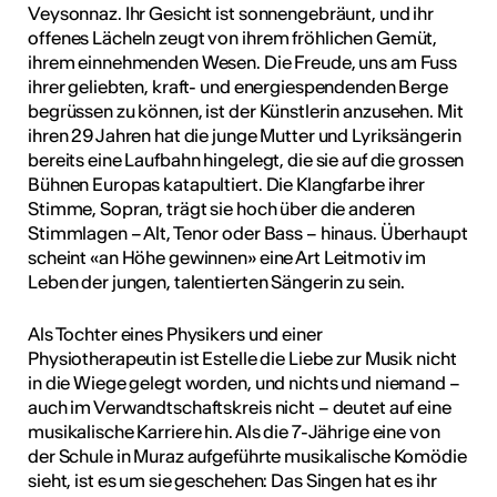
Veysonnaz. Ihr Gesicht ist sonnengebräunt, und ihr
tur
offenes Lächeln zeugt von ihrem fröhlichen Gemüt,
ihrem einnehmenden Wesen. Die Freude, uns am Fuss
ihrer geliebten, kraft- und energiespendenden Berge
geschah ...
begrüssen zu können, ist der Künstlerin anzusehen. Mit
RO
ihren 29 Jahren hat die junge Mutter und Lyriksängerin
bereits eine Laufbahn hingelegt, die sie auf die grossen
Bühnen Europas katapultiert. Die Klangfarbe ihrer
Stimme, Sopran, trägt sie hoch über die anderen
Stimmlagen – Alt, Tenor oder Bass – hinaus. Überhaupt
scheint «an Höhe gewinnen» eine Art Leitmotiv im
Leben der jungen, talentierten Sängerin zu sein.
Als Tochter eines Physikers und einer
Physiotherapeutin ist Estelle die Liebe zur Musik nicht
in die Wiege gelegt worden, und nichts und niemand –
auch im Verwandtschaftskreis nicht – deutet auf eine
musikalische Karriere hin. Als die 7-Jährige eine von
der Schule in Muraz aufgeführte musikalische Komödie
sieht, ist es um sie geschehen: Das Singen hat es ihr