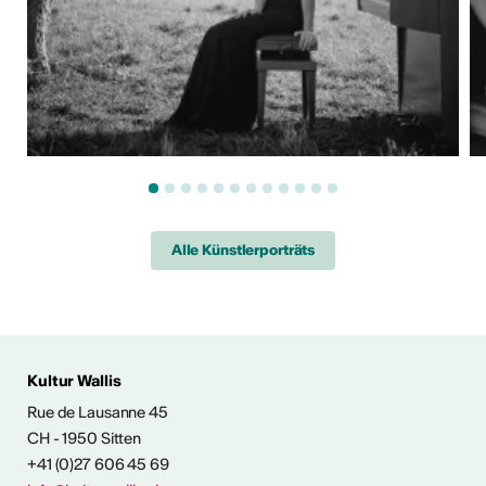
Alle Künstlerporträts
 AUS DER KULTUR
Kultur Wallis
icht
Rue de Lausanne 45
CH - 1950 Sitten
+41 (0)27 606 45 69
Ausstellungen