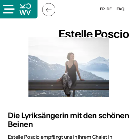
FR
DE
FAQ
Estelle Poscio
Estelle Poscio
Die Lyriksängerin mit den schönen
Beinen
Estelle Poscio empfängt uns in ihrem Chalet in
ous