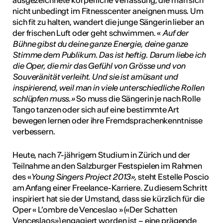
ausgezeichnete körperliche Verfassung, die man sich
nicht unbedingt im Fitnesscenter aneignen muss. Um
sich fit zu halten, wandert die junge Sängerin lieber an
der frischen Luft oder geht schwimmen. «
Auf der
Bühne gibst du deine ganze Energie, deine ganze
Stimme dem Publikum. Das ist heftig. Darum liebe ich
die Oper, die mir das Gefühl von Grösse und von
Souveränität verleiht. Und sie ist amüsant und
inspirierend, weil man in viele unterschiedliche Rollen
schlüpfen muss.»
So muss die Sängerin je nach Rolle
Tango tanzen oder sich auf eine bestimmte Art
bewegen lernen oder ihre Fremdsprachenkenntnisse
verbessern.
Heute, nach 7-jährigem Studium in Zürich und der
Teilnahme an den Salzburger Festspielen im Rahmen
des «
Young Singers Project 2013»,
steht Estelle Poscio
am Anfang einer Freelance-Karriere. Zu diesem Schritt
inspiriert hat sie der Umstand, dass sie kürzlich für die
Oper « L’ombre de Venceslao » («Der Schatten
Venceslaos») engagiert worden ist – eine prägende