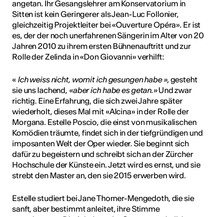
angetan. Ihr Gesangslehrer am Konservatorium in
Sitten ist kein Geringerer als Jean-Luc Follonier,
gleichzeitig Projektleiter bei «Ouverture Opéra». Er ist
es, der der noch unerfahrenen Sängerin im Alter von 20
Jahren 2010 zu ihrem ersten Bühnenauftritt und zur
Rolle der Zelinda in «Don Giovanni» verhilft:
«
Ich weiss nicht, womit ich gesungen habe »,
gesteht
sie uns lachend,
«aber ich habe es getan.»
Und zwar
richtig. Eine Erfahrung, die sich zwei Jahre später
wiederholt, dieses Mal mit «Alcina» in der Rolle der
Morgana. Estelle Poscio, die einst von musikalischen
Komödien träumte, findet sich in der tiefgründigen und
imposanten Welt der Oper wieder. Sie beginnt sich
dafür zu begeistern und schreibt sich an der Zürcher
Hochschule der Künste ein. Jetzt wird es ernst, und sie
strebt den Master an, den sie 2015 erwerben wird.
Estelle studiert bei Jane Thorner-Mengedoth, die sie
sanft, aber bestimmt anleitet, ihre Stimme