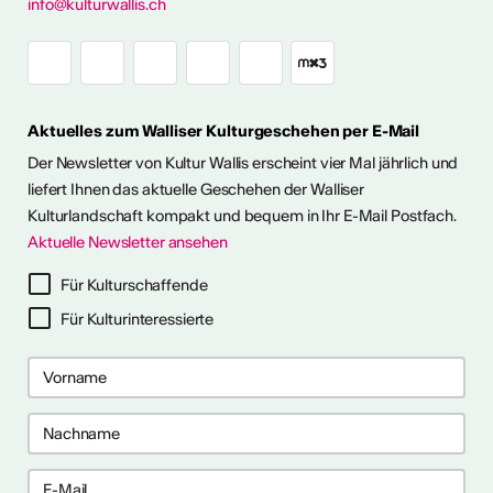
info@kulturwallis.ch
unter freiem
Himmel im Wallis
Aktuelles zum Walliser Kulturgeschehen per E-Mail
ie Kunst im Freien so richtig
h eine kleine aber feine
Der Newsletter von Kultur Wallis erscheint vier Mal jährlich und
Ausstellungen im Wallis
liefert Ihnen das aktuelle Geschehen der Walliser
Kulturlandschaft kompakt und bequem in Ihr E-Mail Postfach.
Aktuelle Newsletter ansehen
ehr dazu
Für Kulturschaffende
Für Kulturinteressierte
me 2027 in Prag
bis 28. April 2027) ist ein 10-
gramm für Recherche-,
haffensprozesse. Es bietet
er, kollektive Begleitung und