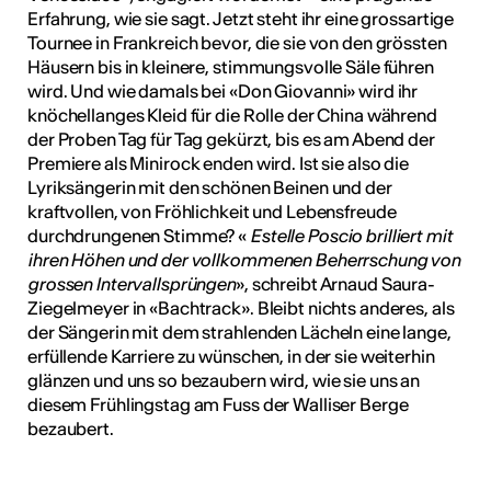
Erfahrung, wie sie sagt. Jetzt steht ihr eine grossartige
Tournee in Frankreich bevor, die sie von den grössten
Häusern bis in kleinere, stimmungsvolle Säle führen
wird. Und wie damals bei «Don Giovanni» wird ihr
knöchellanges Kleid für die Rolle der China während
der Proben Tag für Tag gekürzt, bis es am Abend der
Premiere als Minirock enden wird. Ist sie also die
Lyriksängerin mit den schönen Beinen und der
kraftvollen, von Fröhlichkeit und Lebensfreude
durchdrungenen Stimme? «
Estelle Poscio brilliert mit
ihren Höhen und der vollkommenen Beherrschung von
grossen Intervallsprüngen
», schreibt Arnaud Saura-
Ziegelmeyer in «Bachtrack». Bleibt nichts anderes, als
der Sängerin mit dem strahlenden Lächeln eine lange,
erfüllende Karriere zu wünschen, in der sie weiterhin
glänzen und uns so bezaubern wird, wie sie uns an
diesem Frühlingstag am Fuss der Walliser Berge
bezaubert.