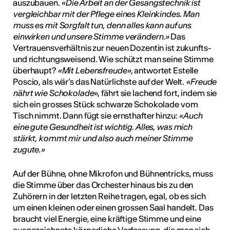
auszubauen. «
Die Arbeit an der Gesangstechnik ist
vergleichbar mit der Pflege eines Kleinkindes. Man
muss es mit Sorgfalt tun, denn alles kann auf uns
einwirken und unsere Stimme verändern.»
Das
Vertrauensverhältnis zur neuen Dozentin ist zukunfts-
und richtungsweisend. Wie schützt man seine Stimme
überhaupt?
«Mit Lebensfreude»,
antwortet Estelle
Poscio, als wär’s das Natürlichste auf der Welt
. «Freude
nährt wie Schokolade
», fährt sie lachend fort, indem sie
sich ein grosses Stück schwarze Schokolade vom
Tisch nimmt. Dann fügt sie ernsthafter hinzu:
«Auch
eine gute Gesundheit ist wichtig. Alles, was mich
stärkt, kommt mir und also auch meiner Stimme
zugute.»
Auf der Bühne, ohne Mikrofon und Bühnentricks, muss
die Stimme über das Orchester hinaus bis zu den
Zuhörern in der letzten Reihe tragen, egal, ob es sich
um einen kleinen oder einen grossen Saal handelt. Das
braucht viel Energie, eine kräftige Stimme und eine