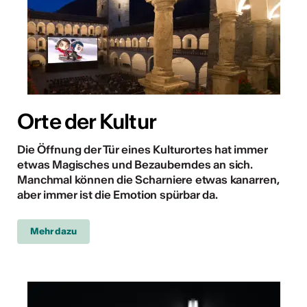
Kunst
Orte der Kultur
Die Öffnung der Tür eines Kulturortes hat immer
etwas Magisches und Bezauberndes an sich.
Manchmal können die Scharniere etwas kanarren,
aber immer ist die Emotion spürbar da.
Mehr dazu