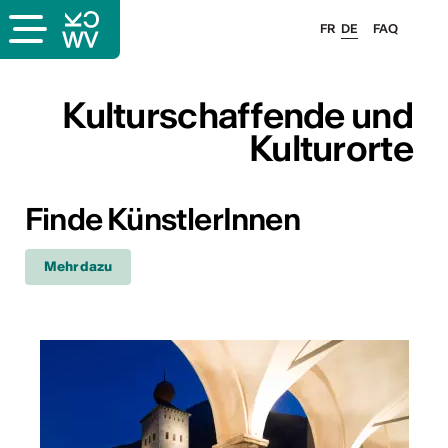
FR
DE
FAQ
ffende &
Kulturschaffende und
Kulturorte
nnen
Finde KünstlerInnen
stalter
Mehr dazu
n
n