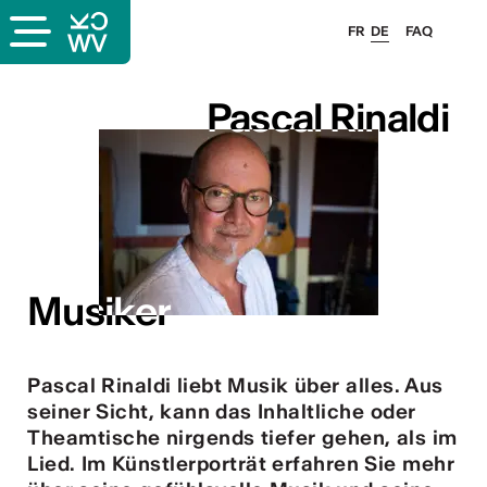
FR
DE
FAQ
Pascal Rinaldi
Pascal Rinaldi
Musiker
Musiker
Pascal Rinaldi liebt Musik über alles. Aus
seiner Sicht, kann das Inhaltliche oder
Theamtische nirgends tiefer gehen, als im
Lied. Im Künstlerporträt erfahren Sie mehr
ous