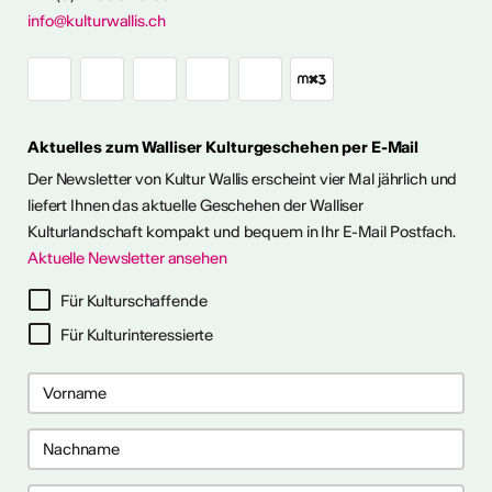
Ausstellungen
info@kulturwallis.ch
unter freiem
Himmel im Wallis
Aktuelles zum Walliser Kulturgeschehen per E-Mail
ie Kunst im Freien so richtig
h eine kleine aber feine
Der Newsletter von Kultur Wallis erscheint vier Mal jährlich und
Ausstellungen im Wallis
liefert Ihnen das aktuelle Geschehen der Walliser
Kulturlandschaft kompakt und bequem in Ihr E-Mail Postfach.
Aktuelle Newsletter ansehen
ehr dazu
Für Kulturschaffende
Für Kulturinteressierte
me 2027 in Prag
bis 28. April 2027) ist ein 10-
gramm für Recherche-,
haffensprozesse. Es bietet
er, kollektive Begleitung und