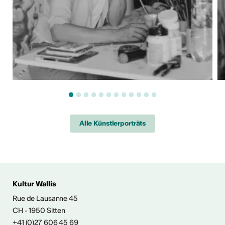
Alle Künstlerporträts
 AUS DER KULTUR
Kultur Wallis
icht
Rue de Lausanne 45
CH - 1950 Sitten
+41 (0)27 606 45 69