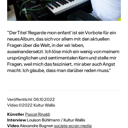
"Der Titel 'Regarde mon enfant' ist ein Vorbote für ein
neues Album, das sich vor allem mit den aktuellen
Fragen über die Welt, in der wir leben,
auseinandersetzt. Ich löse mich ein wenig von meinem
ursprünglichen und sentimentalen Kern und stelle mir
Fragen, weil mich das fasziniert, mir aber auch Angst
macht. Ich glaube, dass man darüber reden muss."
Veröffentlicht: 06.10.2022
Video ©2022 Kultur Wallis
Künstler
Pascal Rinaldi
Interview
Louison Bühlmann / Kultur Wallis
Video
Alexandre Bugnon
societe-ecran media