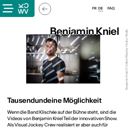
FR
DE
FAQ
Benjamin Kniel
Benjamin Kniel
Benjamin Kniel © Céline Ribordy | Kultur Wallis
Tausendundeine Möglichkeit
Wenn die Band Klischée auf der Bühne steht, sind die
Videos von Benjamin Kniel Teil der innovativen Show.
Als Visual Jockey Crew realisiert er aber auch für
ous