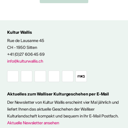
 AUS DER KULTUR
Kultur Wallis
icht
Rue de Lausanne 45
CH - 1950 Sitten
+41 (0)27 606 45 69
Ausstellungen
info@kulturwallis.ch
unter freiem
Himmel im Wallis
Aktuelles zum Walliser Kulturgeschehen per E-Mail
ie Kunst im Freien so richtig
h eine kleine aber feine
Der Newsletter von Kultur Wallis erscheint vier Mal jährlich und
Ausstellungen im Wallis
liefert Ihnen das aktuelle Geschehen der Walliser
Kulturlandschaft kompakt und bequem in Ihr E-Mail Postfach.
Aktuelle Newsletter ansehen