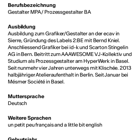
Berufsbezeichnung
Gestalter MPA / Prozessgestalter BA
Ausbildung
Ausbildung zum Grafiker/Gestalter an der ecav in
Sierre, Gründung des Labels 2:BE mit Bernd Kniel.
Anschliessend Grafiker bei id-k und Scarton Stingelin
AG in Bern. Beitritt zum AAAWESOME VJ-Kollektiv und
Studium als Prozessgestalter am HyperWerk in Basel.
Seit nunmehr vier Jahren unterwegs mit Klischée. 2013
halbjähriger Atelieraufenthalt in Berlin. Seit Januar bei
Mésmer Société in Basel.
Muttersprache
Deutsch
Weitere Sprachen
un petit peu français and a little bit english
Geburtsjahr