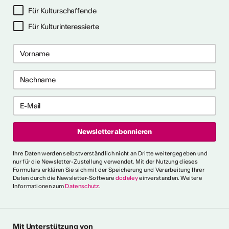
ehr dazu
Für Kulturschaffende
Für Kulturinteressierte
me 2027 in Prag
bis 28. April 2027) ist ein 10-
gramm für Recherche-,
haffensprozesse. Es bietet
er, kollektive Begleitung und
rbungsfrist: 10. September
t.ly/4brDw5A
ultur Wallis News
Ihre Daten werden selbstverständlich nicht an Dritte weitergegeben und
r choreografische
nur für die Newsletter-Zustellung verwendet. Mit der Nutzung dieses
Formulars erklären Sie sich mit der Speicherung und Verarbeitung Ihrer
ich urbaner Tanz
Daten durch die Newsletter-Software
dodeley
einverstanden. Weitere
Informationen zum
Datenschutz
.
oncorde Espace Culture
 an alle Urban-Dance-
hnsitz in der Schweiz. Eine
tück einreichen, um am 5.
Mit Unterstützung von
ühne des Concorde