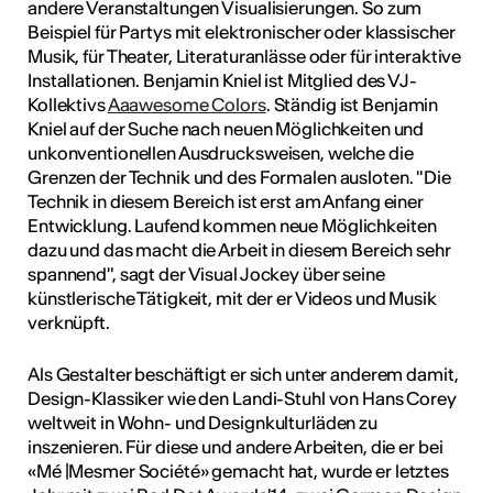
andere Veranstaltungen Visualisierungen. So zum
tur
Beispiel für Partys mit elektronischer oder klassischer
Musik, für Theater, Literaturanlässe oder für interaktive
Installationen. Benjamin Kniel ist Mitglied des VJ-
geschah ...
Kollektivs
Aaawesome Colors
. Ständig ist Benjamin
RO
Kniel auf der Suche nach neuen Möglichkeiten und
unkonventionellen Ausdrucksweisen, welche die
Grenzen der Technik und des Formalen ausloten. "Die
Technik in diesem Bereich ist erst am Anfang einer
Entwicklung. Laufend kommen neue Möglichkeiten
dazu und das macht die Arbeit in diesem Bereich sehr
spannend", sagt der Visual Jockey über seine
künstlerische Tätigkeit, mit der er Videos und Musik
verknüpft.
Als Gestalter beschäftigt er sich unter anderem damit,
Design-Klassiker wie den Landi-Stuhl von Hans Corey
weltweit in Wohn- und Designkulturläden zu
inszenieren. Für diese und andere Arbeiten, die er bei
«Mé |Mesmer Société» gemacht hat, wurde er letztes