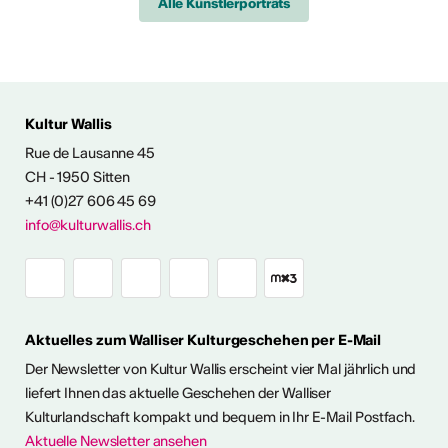
Alle Künstlerporträts
 AUS DER KULTUR
Kultur Wallis
icht
Rue de Lausanne 45
CH - 1950 Sitten
+41 (0)27 606 45 69
Ausstellungen
info@kulturwallis.ch
unter freiem
Himmel im Wallis
Aktuelles zum Walliser Kulturgeschehen per E-Mail
ie Kunst im Freien so richtig
h eine kleine aber feine
Der Newsletter von Kultur Wallis erscheint vier Mal jährlich und
Ausstellungen im Wallis
liefert Ihnen das aktuelle Geschehen der Walliser
Kulturlandschaft kompakt und bequem in Ihr E-Mail Postfach.
Aktuelle Newsletter ansehen