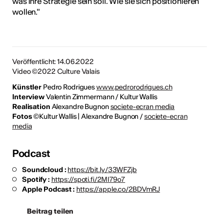
was ihre Strategie sein soll. Wie sie sich positionieren
wollen."
Veröffentlicht: 14.06.2022
Video ©2022 Culture Valais
Künstler
Pedro Rodrigues
www.pedrorodrigues.ch
Interview
Valentin Zimmermann / Kultur Wallis
Realisation
Alexandre Bugnon
societe-ecran media
Fotos
©Kultur Wallis | Alexandre Bugnon /
societe-ecran
media
Podcast
Soundcloud :
https://bit.ly/33WFZjb
Spotify :
https://spoti.fi/2MI79o7
Apple Podcast :
https://apple.co/2BDVmRJ
Beitrag teilen