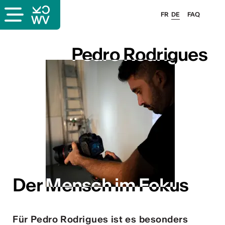
FR
DE
FAQ
Pedro Rodrigues
Pedro Rodrigues
Der Mensch im Fokus
Der Mensch im Fokus
Für Pedro Rodrigues ist es besonders
ous