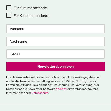
ehr dazu
Für Kulturschaffende
Für Kulturinteressierte
me 2027 in Prag
bis 28. April 2027) ist ein 10-
gramm für Recherche-,
haffensprozesse. Es bietet
er, kollektive Begleitung und
rbungsfrist: 10. September
t.ly/4brDw5A
ultur Wallis News
Ihre Daten werden selbstverständlich nicht an Dritte weitergegeben und
r choreografische
nur für die Newsletter-Zustellung verwendet. Mit der Nutzung dieses
Formulars erklären Sie sich mit der Speicherung und Verarbeitung Ihrer
ich urbaner Tanz
Daten durch die Newsletter-Software
dodeley
einverstanden. Weitere
Informationen zum
Datenschutz
.
oncorde Espace Culture
 an alle Urban-Dance-
hnsitz in der Schweiz. Eine
tück einreichen, um am 5.