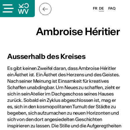
FR
DE
FAQ
Ambroise Héritier
Ambroise Héritier
Ausserhalb des Kreises
Es gibt keinen Zweifel daran, dass Ambroise HéritIer
ein Ästhet ist. Ein Ästhet des Herzens und des Geistes.
Nach seiner Meinung ist Einsamkeit für kreatives
Schaffen unabdingbar. Um Neues zu schaffen, zieht er
sich in sein Atelier im Dachgeschoss seines Hauses
zurück. Sobald ein Zyklus abgeschlossen ist, mag er
es, sich in den kosmopolitanen Tumult der Städte zu
begeben, sich aufzumachen zu neuen Horizonten und
sich von den dort angesiedelten Geschichten
inspirieren zu lassen. Die Stille und die Aufgeregtheiten
ous