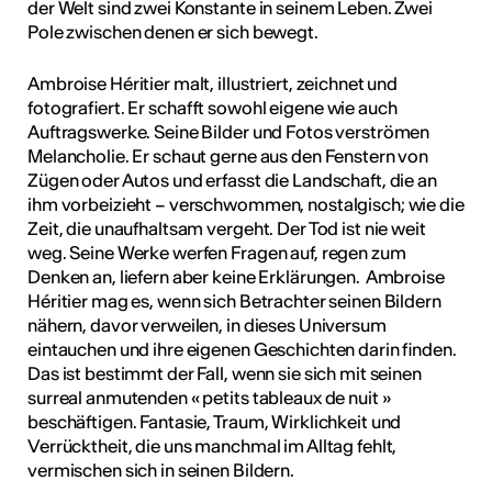
der Welt sind zwei Konstante in seinem Leben. Zwei
tur
Pole zwischen denen er sich bewegt.
Ambroise Héritier malt, illustriert, zeichnet und
geschah ...
fotografiert. Er schafft sowohl eigene wie auch
RO
Auftragswerke. Seine Bilder und Fotos verströmen
Melancholie. Er schaut gerne aus den Fenstern von
Zügen oder Autos und erfasst die Landschaft, die an
ihm vorbeizieht – verschwommen, nostalgisch; wie die
Zeit, die unaufhaltsam vergeht. Der Tod ist nie weit
weg. Seine Werke werfen Fragen auf, regen zum
Denken an, liefern aber keine Erklärungen. Ambroise
Héritier mag es, wenn sich Betrachter seinen Bildern
nähern, davor verweilen, in dieses Universum
eintauchen und ihre eigenen Geschichten darin finden.
Das ist bestimmt der Fall, wenn sie sich mit seinen
surreal anmutenden « petits tableaux de nuit »
beschäftigen. Fantasie, Traum, Wirklichkeit und
Verrücktheit, die uns manchmal im Alltag fehlt,
vermischen sich in seinen Bildern.