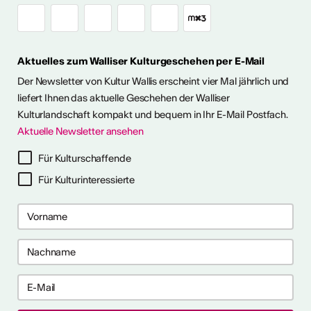
Himmel im Wallis
Aktuelles zum Walliser Kulturgeschehen per E-Mail
ie Kunst im Freien so richtig
h eine kleine aber feine
Der Newsletter von Kultur Wallis erscheint vier Mal jährlich und
Ausstellungen im Wallis
liefert Ihnen das aktuelle Geschehen der Walliser
Kulturlandschaft kompakt und bequem in Ihr E-Mail Postfach.
Aktuelle Newsletter ansehen
ehr dazu
Für Kulturschaffende
Für Kulturinteressierte
me 2027 in Prag
bis 28. April 2027) ist ein 10-
gramm für Recherche-,
haffensprozesse. Es bietet
er, kollektive Begleitung und
rbungsfrist: 10. September
t.ly/4brDw5A