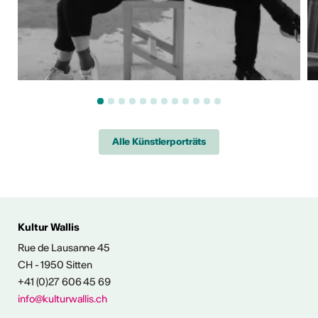
Alle Künstlerporträts
 AUS DER KULTUR
Kultur Wallis
icht
Rue de Lausanne 45
CH - 1950 Sitten
+41 (0)27 606 45 69
Ausstellungen
info@kulturwallis.ch
unter freiem