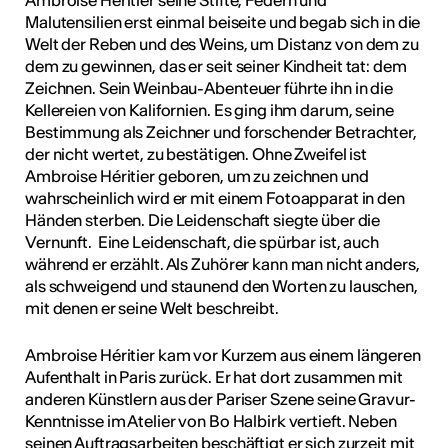
Ambroise Héritier seine Stifte, Federn und
Malutensilien erst einmal beiseite und begab sich in die
Welt der Reben und des Weins, um Distanz von dem zu
dem zu gewinnen, das er seit seiner Kindheit tat: dem
Zeichnen. Sein Weinbau-Abenteuer führte ihn in die
Kellereien von Kalifornien. Es ging ihm darum, seine
Bestimmung als Zeichner und forschender Betrachter,
der nicht wertet, zu bestätigen. Ohne Zweifel ist
Ambroise Héritier geboren, um zu zeichnen und
wahrscheinlich wird er mit einem Fotoapparat in den
Händen sterben. Die Leidenschaft siegte über die
Vernunft. Eine Leidenschaft, die spürbar ist, auch
während er erzählt. Als Zuhörer kann man nicht anders,
als schweigend und staunend den Worten zu lauschen,
mit denen er seine Welt beschreibt.
Ambroise Héritier kam vor Kurzem aus einem längeren
Aufenthalt in Paris zurück. Er hat dort zusammen mit
anderen Künstlern aus der Pariser Szene seine Gravur-
Kenntnisse im Atelier von Bo Halbirk vertieft. Neben
seinen Auftragsarbeiten beschäftigt er sich zurzeit mit