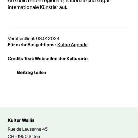
Artsonic treten regionale, nationale und sogar
internationale Künstler auf.
Veröffentlicht: 08.01.2024
Für mehr Ausgehtipps :
Kultur Agenda
Credits Text: Webseiten der Kulturorte
Beitrag teilen
 AUS DER KULTUR
Kultur Wallis
icht
Rue de Lausanne 45
CH - 1950 Sitten