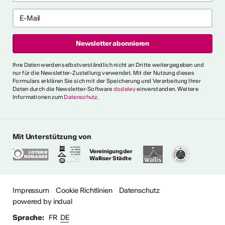
haffensprozesse. Es bietet
er, kollektive Begleitung und
rbungsfrist: 10. September
t.ly/4brDw5A
ultur Wallis News
Ihre Daten werden selbstverständlich nicht an Dritte weitergegeben und
r choreografische
nur für die Newsletter-Zustellung verwendet. Mit der Nutzung dieses
Formulars erklären Sie sich mit der Speicherung und Verarbeitung Ihrer
ich urbaner Tanz
Daten durch die Newsletter-Software
dodeley
einverstanden. Weitere
Informationen zum
Datenschutz
.
oncorde Espace Culture
 an alle Urban-Dance-
hnsitz in der Schweiz. Eine
tück einreichen, um am 5.
Mit Unterstützung von
ühne des Concorde
chluss: 16. August Infos:
Vereinigung der
Walliser Städte
ultur Wallis News
Impressum
Cookie Richtlinien
Datenschutz
powered by indual
e anzeigen
Sprache:
FR
DE