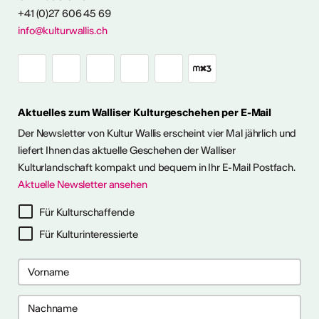
+41 (0)27 606 45 69
Ausstellungen
info@kulturwallis.ch
unter freiem
Himmel im Wallis
Aktuelles zum Walliser Kulturgeschehen per E-Mail
ie Kunst im Freien so richtig
h eine kleine aber feine
Der Newsletter von Kultur Wallis erscheint vier Mal jährlich und
Ausstellungen im Wallis
liefert Ihnen das aktuelle Geschehen der Walliser
Kulturlandschaft kompakt und bequem in Ihr E-Mail Postfach.
Aktuelle Newsletter ansehen
ehr dazu
Für Kulturschaffende
Für Kulturinteressierte
me 2027 in Prag
bis 28. April 2027) ist ein 10-
gramm für Recherche-,