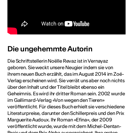
tur
geschah ...
RO
Die ungehemmte Autorin
Die Schriftstellerin Noëlle Revaz ist in Vernayaz
geboren. Sie weckt unsere Neugier indem sie von
ihrem neuen Buch erzählt, das im August 2014 im Zoé-
Verlag erscheinen wird. Sie verrät uns aber noch nichts
über den Inhalt und der Titel bleibt ebenso ein
Geheimnis. Es wird ihr dritter Roman sein. 2002 wurde
im Gallimard-Verlag «Von wegen den Tieren»
veröffentlicht. Für dieses Buch erhielt sie verschiedene
Literaturpreise, darunter den Schillerpreis und den Prix
Marguerite Audoux. Ihr Roman «Efina», der 2009
veröffentlicht wurde, wurde mit dem Michel-Dentan-
Preis und dem Prix Alpha ausgezeichnet. Ihre ersten