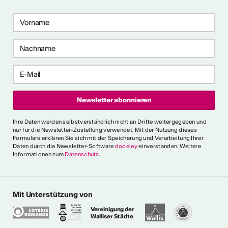
me 2027 in Prag
bis 28. April 2027) ist ein 10-
gramm für Recherche-,
haffensprozesse. Es bietet
er, kollektive Begleitung und
rbungsfrist: 10. September
t.ly/4brDw5A
ultur Wallis News
Ihre Daten werden selbstverständlich nicht an Dritte weitergegeben und
r choreografische
nur für die Newsletter-Zustellung verwendet. Mit der Nutzung dieses
Formulars erklären Sie sich mit der Speicherung und Verarbeitung Ihrer
ich urbaner Tanz
Daten durch die Newsletter-Software
dodeley
einverstanden. Weitere
Informationen zum
Datenschutz
.
oncorde Espace Culture
 an alle Urban-Dance-
hnsitz in der Schweiz. Eine
tück einreichen, um am 5.
Mit Unterstützung von
ühne des Concorde
chluss: 16. August Infos:
Vereinigung der
Walliser Städte