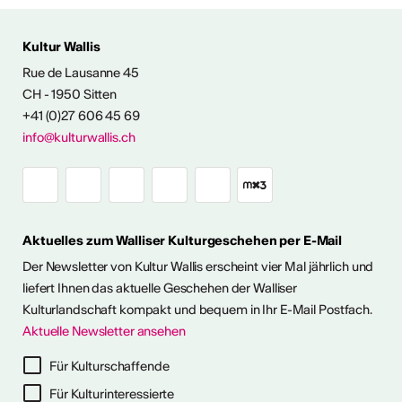
 AUS DER KULTUR
Kultur Wallis
icht
Rue de Lausanne 45
CH - 1950 Sitten
+41 (0)27 606 45 69
Ausstellungen
info@kulturwallis.ch
unter freiem
Himmel im Wallis
Aktuelles zum Walliser Kulturgeschehen per E-Mail
ie Kunst im Freien so richtig
h eine kleine aber feine
Der Newsletter von Kultur Wallis erscheint vier Mal jährlich und
Ausstellungen im Wallis
liefert Ihnen das aktuelle Geschehen der Walliser
Kulturlandschaft kompakt und bequem in Ihr E-Mail Postfach.
Aktuelle Newsletter ansehen
ehr dazu
Für Kulturschaffende
Für Kulturinteressierte