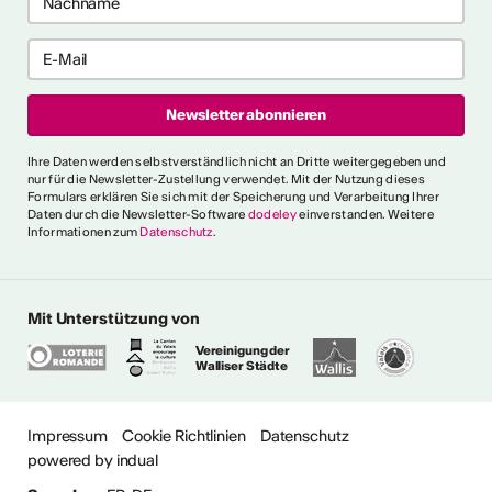
gramm für Recherche-,
haffensprozesse. Es bietet
er, kollektive Begleitung und
rbungsfrist: 10. September
t.ly/4brDw5A
ultur Wallis News
Ihre Daten werden selbstverständlich nicht an Dritte weitergegeben und
r choreografische
nur für die Newsletter-Zustellung verwendet. Mit der Nutzung dieses
Formulars erklären Sie sich mit der Speicherung und Verarbeitung Ihrer
ich urbaner Tanz
Daten durch die Newsletter-Software
dodeley
einverstanden. Weitere
Informationen zum
Datenschutz
.
oncorde Espace Culture
 an alle Urban-Dance-
hnsitz in der Schweiz. Eine
tück einreichen, um am 5.
Mit Unterstützung von
ühne des Concorde
chluss: 16. August Infos:
Vereinigung der
Walliser Städte
ultur Wallis News
Impressum
Cookie Richtlinien
Datenschutz
powered by indual
e anzeigen