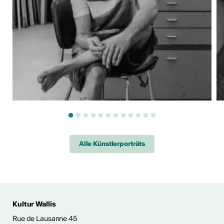
Alle Künstlerporträts
 AUS DER KULTUR
Kultur Wallis
icht
Rue de Lausanne 45