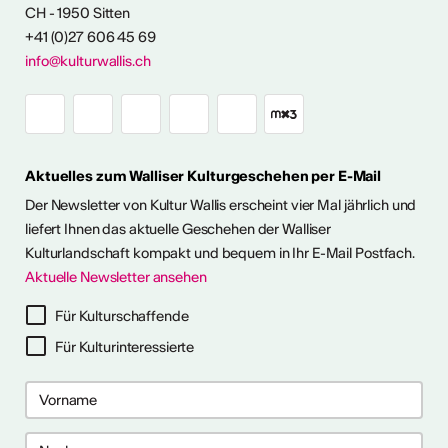
CH - 1950 Sitten
+41 (0)27 606 45 69
Ausstellungen
info@kulturwallis.ch
unter freiem
Himmel im Wallis
Aktuelles zum Walliser Kulturgeschehen per E-Mail
ie Kunst im Freien so richtig
h eine kleine aber feine
Der Newsletter von Kultur Wallis erscheint vier Mal jährlich und
Ausstellungen im Wallis
liefert Ihnen das aktuelle Geschehen der Walliser
Kulturlandschaft kompakt und bequem in Ihr E-Mail Postfach.
Aktuelle Newsletter ansehen
ehr dazu
Für Kulturschaffende
Für Kulturinteressierte
me 2027 in Prag
bis 28. April 2027) ist ein 10-