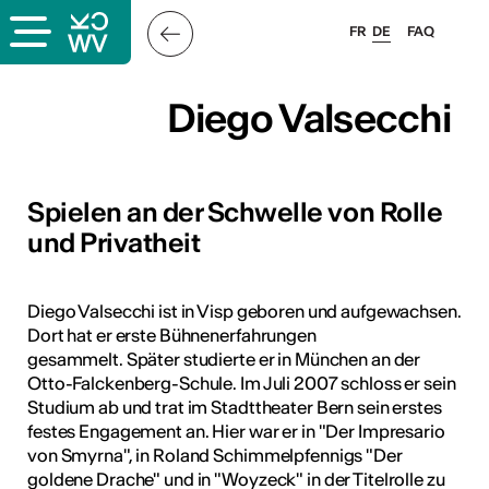
FR
DE
FAQ
Diego Valsecchi
Diego Valsecchi
Spielen an der Schwelle von Rolle
und Privatheit
Diego Valsecchi ist in Visp geboren und aufgewachsen.
Dort hat er erste Bühnenerfahrungen
gesammelt. Später studierte er in München an der
Otto-Falckenberg-Schule. Im Juli 2007 schloss er sein
Studium ab und trat im Stadttheater Bern sein erstes
festes Engagement an. Hier war er in "Der Impresario
von Smyrna", in Roland Schimmelpfennigs "Der
goldene Drache" und in "Woyzeck" in der Titelrolle zu
ous