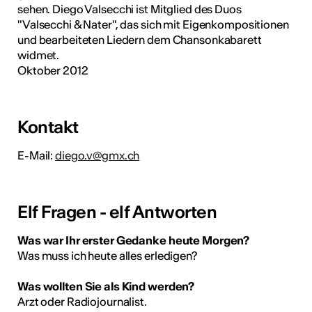
sehen. Diego Valsecchi ist Mitglied des Duos
tur
"Valsecchi & Nater", das sich mit Eigenkompositionen
und bearbeiteten Liedern dem Chansonkabarett
geschah ...
widmet.
Oktober 2012
RO
Kontakt
E-Mail:
diego.v@gmx.ch
Elf Fragen - elf Antworten
Was war Ihr erster Gedanke heute Morgen?
Was muss ich heute alles erledigen?
Was wollten Sie als Kind werden?
Arzt oder Radiojournalist.