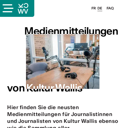
FR
DE
FAQ
s
Medienmitteilungen
Medienmitteilungen
er
llis
 & Logo
von Kultur Wallis
von Kultur Wallis
Hier finden Sie die neusten
en
Medienmitteilungen für Journalistinnen
und Journalisten von Kultur Wallis ebenso
wie die Sammlung aller