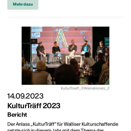
Mehr dazu
KulturTraeff_©WeinaVenetz_2
14.09.2023
KulturTräff 2023
Bericht
Der Anlass „KulturTräff“ für Walliser Kulturschaffende
setzte sich in diesem Jahr mit dem Thema der