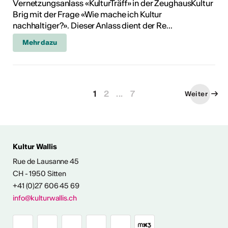
Vernetzungsanlass «KulturTräff» in der ZeughausKultur
Brig mit der Frage «Wie mache ich Kultur
nachhaltiger?». Dieser Anlass dient der Re...
Mehr dazu
1
2
...
7
Weiter
Kultur Wallis
Rue de Lausanne 45
FOS & KONTAKT
CH - 1950 Sitten
+41 (0)27 606 45 69
info@kulturwallis.ch