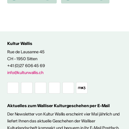
Kultur Wallis
Rue de Lausanne 45
FOS & KONTAKT
CH - 1950 Sitten
+41 (0)27 606 45 69
info@kulturwallis.ch
Aktuelles zum Walliser Kulturgeschehen per E-Mail
Der Newsletter von Kultur Wallis erscheint vier Mal jährlich und
liefert Ihnen das aktuelle Geschehen der Walliser
Kulturlandschaft kompakt und bequem in Ihr E-Mail Postfach.