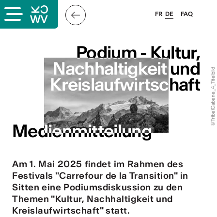
FR
DE
FAQ
s
Podium - Kultur,
Podium - Kultur,
Nachhaltigkeit und
Nachhaltigkeit und
©TribalCabane_4_Titelbild
Kreislaufwirtschaft
Kreislaufwirtschaft
er
llis
Medienmitteilung
Medienmitteilung
 & Logo
Am 1. Mai 2025 findet im Rahmen des
Festivals "Carrefour de la Transition" in
Sitten eine Podiumsdiskussion zu den
en
Themen "Kultur, Nachhaltigkeit und
Kreislaufwirtschaft" statt.