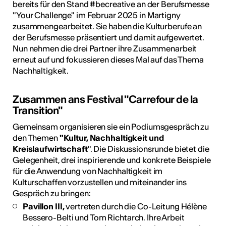
bereits für den Stand #becreative an der Berufsmesse
"Your Challenge" im Februar 2025 in Martigny
zusammengearbeitet. Sie haben die Kulturberufe an
der Berufsmesse präsentiert und damit aufgewertet.
Nun nehmen die drei Partner ihre Zusammenarbeit
erneut auf und fokussieren dieses Mal auf das Thema
Nachhaltigkeit.
Zusammen ans Festival "Carrefour de la
Transition"
Gemeinsam organisieren sie ein Podiumsgespräch zu
den Themen
"Kultur, Nachhaltigkeit und
Kreislaufwirtschaft
". Die Diskussionsrunde bietet die
Gelegenheit, drei inspirierende und konkrete Beispiele
für die Anwendung von Nachhaltigkeit im
Kulturschaffen vorzustellen und miteinander ins
Gespräch zu bringen:
Pavillon III,
vertreten durch die Co-Leitung Hélène
Bessero-Belti und Tom Richtarch. Ihre Arbeit