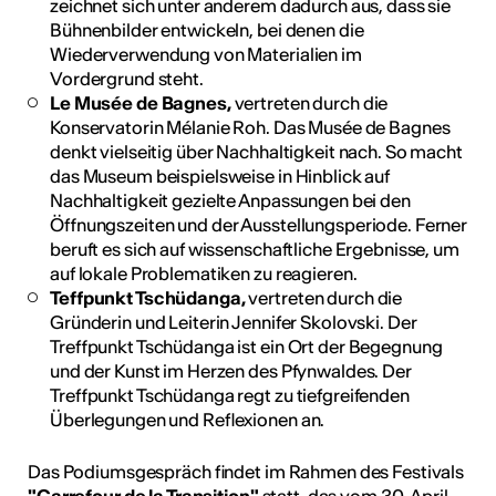
zeichnet sich unter anderem dadurch aus, dass sie
Bühnenbilder entwickeln, bei denen die
Wiederverwendung von Materialien im
Vordergrund steht.
Le Musée de Bagnes,
vertreten durch die
Konservatorin Mélanie Roh. Das Musée de Bagnes
denkt vielseitig über Nachhaltigkeit nach. So macht
das Museum beispielsweise in Hinblick auf
Nachhaltigkeit gezielte Anpassungen bei den
Öffnungszeiten und der Ausstellungsperiode. Ferner
beruft es sich auf wissenschaftliche Ergebnisse, um
auf lokale Problematiken zu reagieren.
Teffpunkt Tschüdanga,
vertreten durch die
Gründerin und Leiterin Jennifer Skolovski. Der
Treffpunkt Tschüdanga ist ein Ort der Begegnung
und der Kunst im Herzen des Pfynwaldes. Der
Treffpunkt Tschüdanga regt zu tiefgreifenden
Überlegungen und Reflexionen an.
Das Podiumsgespräch findet im Rahmen des Festivals