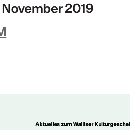
. November 2019
M
ht
 2024/2025
Aktuelles zum Walliser Kulturgesche