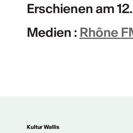
MEHR INFOS & KONTAKT
Erschienen am 12
Medien :
Rhône F
Tätigkeitsberic
Tätigkeitsbericht CVKW
Kultur Wallis