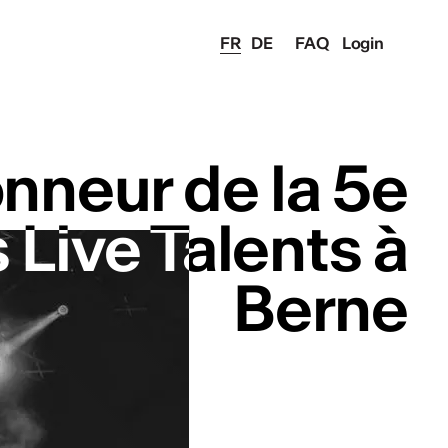
FR
DE
FAQ
Login
onneur de la 5e
onneur de la 5e
 Live Talents à
 Live Talents à
Berne
Berne