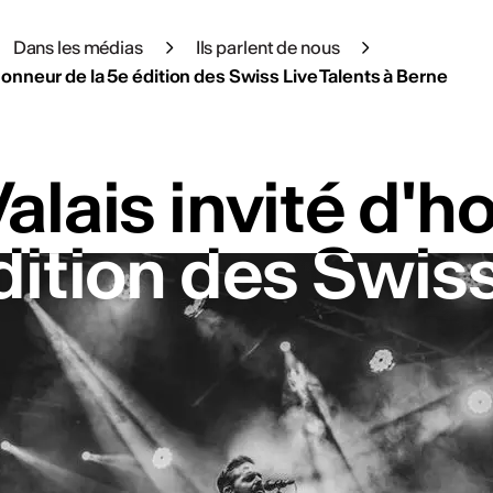
Dans les médias
Ils parlent de nous
'honneur de la 5e édition des Swiss Live Talents à Berne
alais invité d'h
alais invité d'h
dition des Swiss
dition des Swiss
re newsletter