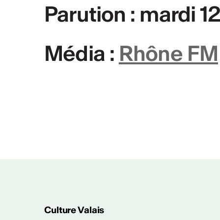
PLUS D'INFOS & CONTACT
Parution : mardi 
Média :
Rhône FM
Rapport d'activ
Rapport d'activités CV
Culture Valais