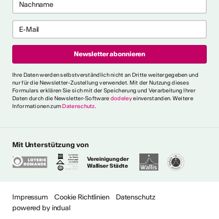
e anzeigen
ch als
lle/r
fende/r
Ihre Daten werden selbstverständlich nicht an Dritte weitergegeben und
nur für die Newsletter-Zustellung verwendet. Mit der Nutzung dieses
Formulars erklären Sie sich mit der Speicherung und Verarbeitung Ihrer
Daten durch die Newsletter-Software
dodeley
einverstanden. Weitere
Informationen zum
Datenschutz
.
 die allgemeinen und
 fest, die es für verschiedene
e Person als "professionell
erkennen. Ein
Mit Unterstützung von
s erklärt ausserdem den
Vereinigung der
gen Ausdrücken.
Walliser Städte
ionalitätskriterien
Impressum
Cookie Richtlinien
Datenschutz
powered by indual
ere Fragen?