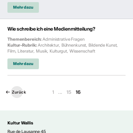
Mehr dazu
Wie schreibe ich eine Medienmitteilung?
Themenbereich
:
Administrative Fragen
Kultur-Rubrik
:
Architektur
,
Bühnenkunst
,
Bildende Kunst
,
Film
,
Literatur
,
Musik
,
Kulturgut
,
Wissenschaft
Mehr dazu
1
...
15
16
Zurück
Kultur Wallis
ENTWICKLUNG
Rue de Lausanne 45