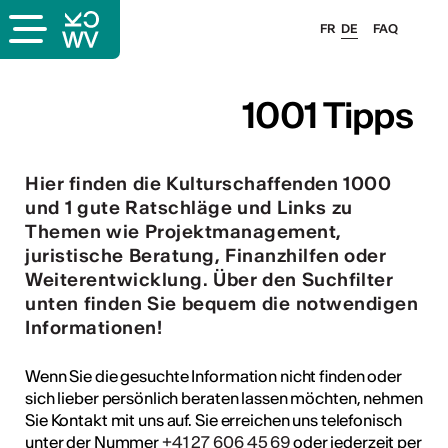
FR
DE
FAQ
ps
1001 Tipps
ungsangebot
bungen
Hier finden die Kulturschaffenden 1000
und 1 gute Ratschläge und Links zu
ulen
Themen wie Projektmanagement,
atschläge
juristische Beratung, Finanzhilfen oder
Weiterentwicklung. Über den Suchfilter
unten finden Sie bequem die notwendigen
Informationen!
Wenn Sie die gesuchte Information nicht finden oder
sich lieber persönlich beraten lassen möchten, nehmen
Sie Kontakt mit uns auf. Sie erreichen uns telefonisch
unter der Nummer
+41 27 606 45 69
oder jederzeit per