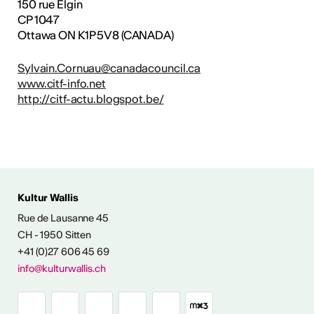
150 rue Elgin
CP 1047
Ottawa ON K1P 5V8 (CANADA)
Sylvain.Cornuau@canadacouncil.
ca
www.citf-info.net
http://citf-actu.blogspot.be/
Kultur Wallis
ENTWICKLUNG
Rue de Lausanne 45
CH - 1950 Sitten
angebot
+41 (0)27 606 45 69
info@kulturwallis.ch