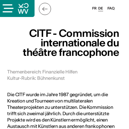
FR
DE
FAQ
ps
CITF - Commission
internationale du
ungsangebot
théâtre francophone
bungen
ulen
Themenbereich
:
Finanzielle Hilfen
atschläge
Kultur-Rubrik
:
Bühnenkunst
Die CITF wurde im Jahre 1987 gegründet, um die
Kreation und Tourneen von multilateralen
Theaterprojekten zu unterstützen. Die Kommission
trifft sich zweimal jährlich. Durch die unterstützte
Projekte wird es den Künstlern ermöglicht, einen
Austausch mit Künstlern aus anderen frankophonen