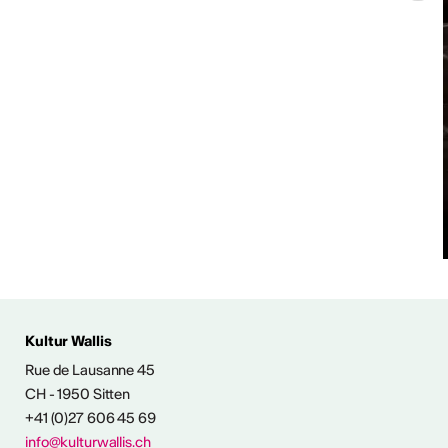
 AUS DER KULTUR
Kultur Wallis
icht
Rue de Lausanne 45
CH - 1950 Sitten
+41 (0)27 606 45 69
Ausstellungen
info@kulturwallis.ch