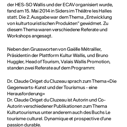
der HES-SO Wallis und der ECAV organisiert wurde,
ultur
fand am 15. Mai 2014 in Siders im Théâtre les Halles
statt. Die 2. Ausgabe war dem Thema „Entwicklung
geschah ...
von kulturtouristischen Produkten“ gewidmet. Zu
diesem Thema waren verschiedene Referate und
RO
Workshops angesagt.
Neben den Grussworten von Gaëlle Métrailler,
Präsidentin der Plattform Kultur Wallis, und Bruno
Huggler, Head of Tourism, Valais Wallis Promotion,
standen zwei Referate auf dem Programm:
Dr. Claude Origet du Cluzeau sprach zum Thema «Die
Gegenwarts-Kunst und der Tourismus - eine
Herausforderung»
Dr. Claude Origet du Cluzeau ist Autorin und Co-
Autorin verschiedener Publikationen zum Thema
Kulturtourismus unter anderem auch des Buchs Le
tourisme culturel. Dynamique et prospective d'une
passion durable.