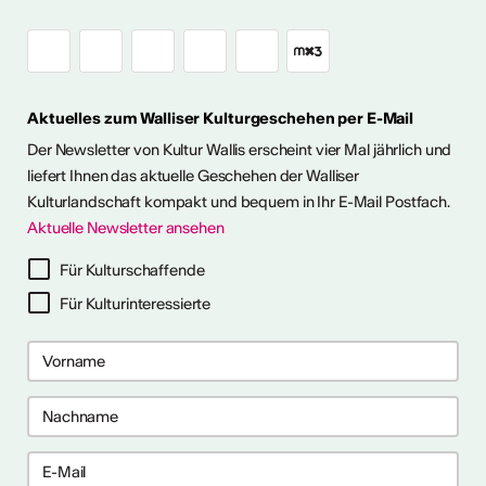
unter freiem
Himmel im Wallis
Aktuelles zum Walliser Kulturgeschehen per E-Mail
ie Kunst im Freien so richtig
h eine kleine aber feine
Der Newsletter von Kultur Wallis erscheint vier Mal jährlich und
Ausstellungen im Wallis
liefert Ihnen das aktuelle Geschehen der Walliser
Kulturlandschaft kompakt und bequem in Ihr E-Mail Postfach.
Aktuelle Newsletter ansehen
ehr dazu
Für Kulturschaffende
Für Kulturinteressierte
me 2027 in Prag
bis 28. April 2027) ist ein 10-
gramm für Recherche-,
haffensprozesse. Es bietet
er, kollektive Begleitung und
rbungsfrist: 10. September