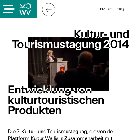
FR
DE
FAQ
Kultur- und
Kultur- und
Tourismustagung 2014
Tourismustagung 2014
Entwicklung von
Entwicklung von
kulturtouristischen
kulturtouristischen
Produkten
Produkten
Die 2. Kultur- und Tourismustagung, die von der
Plattform Kultur Wallis in Zusammenarbeit mit
ous