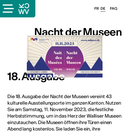
FR
DE
FAQ
Nacht der Museen
Nacht der Museen
18. Ausgabe
18. Ausgabe
Die 18. Ausgabe der Nacht der Museen vereint 43
kulturelle Ausstellungsorte im ganzen Kanton. Nutzen
Sie am Samstag, 11. November 2023, die festliche
Herbststimmung, um in das Herz der Walliser Museen
einzutauchen. Die Museen öffnen ihre Türen einen
Abend lang kostenlos. Sie laden Sie ein, ihre
ous