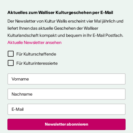
Aktuelles zum Walliser Kulturgeschehen per E-Mail
ie Kunst im Freien so richtig
h eine kleine aber feine
Der Newsletter von Kultur Wallis erscheint vier Mal jährlich und
Ausstellungen im Wallis
liefert Ihnen das aktuelle Geschehen der Walliser
Kulturlandschaft kompakt und bequem in Ihr E-Mail Postfach.
Aktuelle Newsletter ansehen
ehr dazu
Für Kulturschaffende
Für Kulturinteressierte
me 2027 in Prag
bis 28. April 2027) ist ein 10-
gramm für Recherche-,
haffensprozesse. Es bietet
er, kollektive Begleitung und
rbungsfrist: 10. September
t.ly/4brDw5A
ultur Wallis News