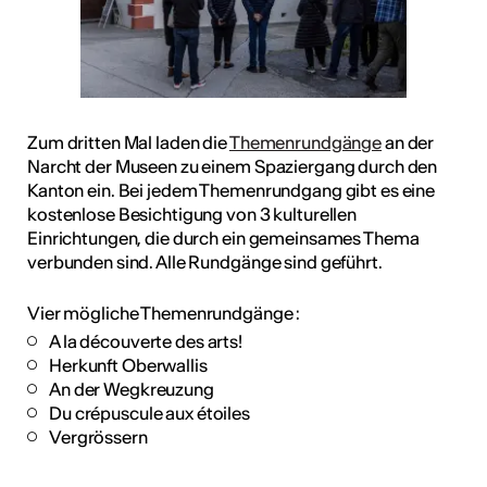
Zum dritten Mal laden die
Themenrundgänge
an der
Narcht der Museen zu einem Spaziergang durch den
Kanton ein. Bei jedem Themenrundgang gibt es eine
kostenlose Besichtigung von 3 kulturellen
Einrichtungen, die durch ein gemeinsames Thema
verbunden sind. Alle Rundgänge sind geführt.
Vier mögliche Themenrundgänge :
A la découverte des arts!
Herkunft Oberwallis
An der Wegkreuzung
Du crépuscule aux étoiles
Vergrössern