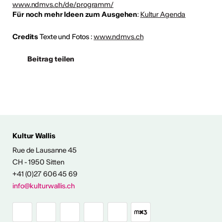
www.ndmvs.ch/de/programm/
Für noch mehr Ideen zum Ausgehen
:
Kultur Agenda
Credits
Texte und Fotos :
www.ndmvs.ch
Beitrag teilen
 AUS DER KULTUR
Kultur Wallis
icht
Rue de Lausanne 45
CH - 1950 Sitten
+41 (0)27 606 45 69
Ausstellungen
info@kulturwallis.ch
unter freiem
Himmel im Wallis