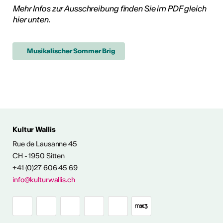
Mehr Infos zur Ausschreibung finden Sie im PDF gleich
tur
hier unten.
geschah ...
Musikalischer Sommer Brig
RO
 AUS DER KULTUR
Kultur Wallis
icht
Rue de Lausanne 45
CH - 1950 Sitten
+41 (0)27 606 45 69
Ausstellungen
info@kulturwallis.ch
unter freiem
Himmel im Wallis