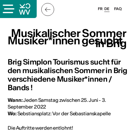
FR
DE
FAQ
Musikalischer Sommer
Musikalischer Sommer
Musiker*innen gesucht
Musiker*innen gesucht
in Brig
in Brig
Brig Simplon Tourismus sucht für
den musikalischen Sommer in Brig
verschiedene Musiker*innen /
Bands !
Wann:
Jeden Samstag zwischen 25. Juni - 3.
September 2022
Wo:
Sebstiansplatz: Vor der Sebastianskapelle
Die Auftritte werden entlohnt!
ous