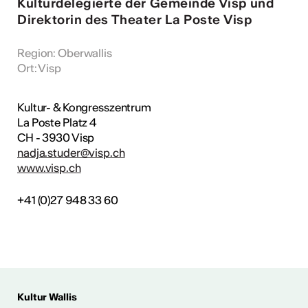
Kulturdelegierte der Gemeinde Visp und
Direktorin des Theater La Poste Visp
Region
:
Oberwallis
Kunst
Ort
:
Visp
Kultur- & Kongresszentrum
La Poste Platz 4
CH - 3930 Visp
nadja.studer@visp.ch
www.visp.ch
+41 (0)27 948 33 60
Kultur Wallis