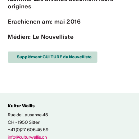
origines
Erachienen am: mai 2016
Médien: Le Nouvelliste
Supplément CULTURE du Nouvelliste
Kultur Wallis
Rue de Lausanne 45
FOS & KONTAKT
CH - 1950 Sitten
+41 (0)27 606 45 69
info@kulturwallis.ch