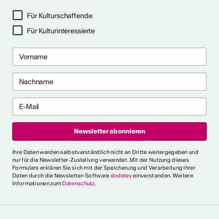
ter abonnieren
Für Kulturschaffende
Für Kulturinteressierte
ericht
CVKW 2024/2025
Ihre Daten werden selbstverständlich nicht an Dritte weitergegeben und
nur für die Newsletter-Zustellung verwendet. Mit der Nutzung dieses
Formulars erklären Sie sich mit der Speicherung und Verarbeitung Ihrer
Daten durch die Newsletter-Software
dodeley
einverstanden. Weitere
Informationen zum
Datenschutz
.