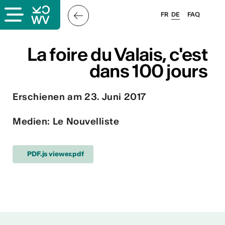
FR
DE
FAQ
s
La foire du Valais, c'est
La foire du Valais, c'est
dans 100 jours
dans 100 jours
Erschienen am 23. Juni 2017
er
llis
Medien: Le Nouvelliste
 & Logo
PDF.js viewer.pdf