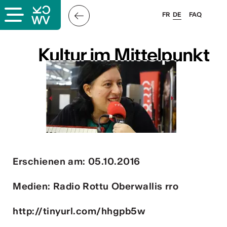
FR
DE
FAQ
s
Kultur im Mittelpunkt
Kultur im Mittelpunkt
er
llis
 & Logo
Erschienen am: 05.10.2016
Medien: Radio Rottu Oberwallis rro
http://tinyurl.com/hhgpb5w