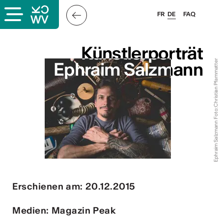
FR
DE
FAQ
s
Künstlerporträt
Künstlerporträt
Ephraim Salzmann Foto: Christian Pfammatter
Ephraim Salzmann
Ephraim Salzmann
er
llis
 & Logo
Erschienen am: 20.12.2015
Medien: Magazin Peak