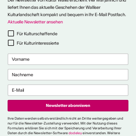
Der Newsletter von Kultur Wallis erscheint vier Mal jährlich und
liefert Ihnen das aktuelle Geschehen der Walliser
Kulturlandschaft kompakt und bequem in Ihr E-Mail Postfach.
Aktuelle Newsletter ansehen
ter abonnieren
Für Kulturschaffende
Für Kulturinteressierte
ericht
CVKW 2024/2025
Ihre Daten werden selbstverständlich nicht an Dritte weitergegeben und
nur für die Newsletter-Zustellung verwendet. Mit der Nutzung dieses
Formulars erklären Sie sich mit der Speicherung und Verarbeitung Ihrer
Daten durch die Newsletter-Software
dodeley
einverstanden. Weitere