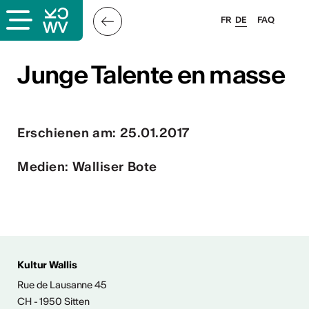
FR
DE
FAQ
s
Junge Talente en masse
Junge Talente en masse
Erschienen am: 25.01.2017
er
llis
Medien: Walliser Bote
 & Logo
Kultur Wallis
Rue de Lausanne 45
CH - 1950 Sitten