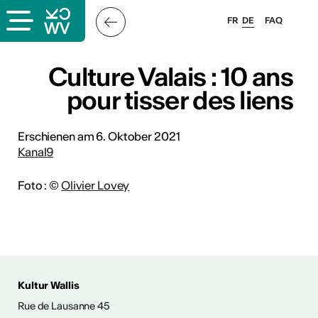
FR
DE
FAQ
s
Culture Valais : 10 ans
Culture Valais : 10 ans
pour tisser des liens
pour tisser des liens
Erschienen am 6. Oktober 2021
er
Kanal9
llis
Foto : ©
Olivier Lovey
 & Logo
Kultur Wallis
Rue de Lausanne 45