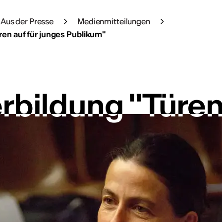
Aus der Presse
Medienmitteilungen
ren auf für junges Publikum"
rbildung "Türen 
rbildung "Türen 
bonnieren