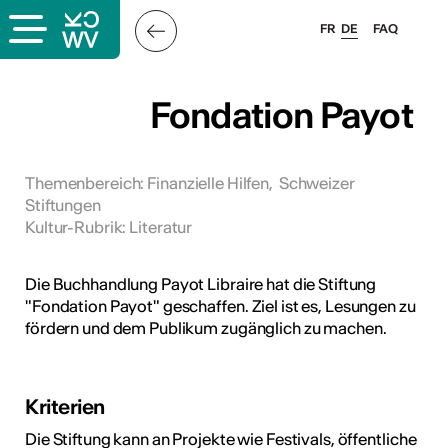
FR
DE
FAQ
ps
Fondation Payot
ungsangebot
bungen
Themenbereich
:
Finanzielle Hilfen
,
Schweizer
Stiftungen
ulen
Kultur-Rubrik
:
Literatur
atschläge
Die Buchhandlung Payot Libraire hat die Stiftung
"Fondation Payot" geschaffen. Ziel ist es, Lesungen zu
fördern und dem Publikum zugänglich zu machen.
Kriterien
Die Stiftung kann an Projekte wie Festivals, öffentliche