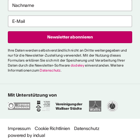
e anzeigen
ch als
lle/r
fende/r
Ihre Daten werden selbstverständlich nicht an Dritte weitergegeben und
nur für die Newsletter-Zustellung verwendet. Mit der Nutzung dieses
Formulars erklären Sie sich mit der Speicherung und Verarbeitung Ihrer
Daten durch die Newsletter-Software
dodeley
einverstanden. Weitere
Informationen zum
Datenschutz
.
 die allgemeinen und
 fest, die es für verschiedene
e Person als "professionell
erkennen. Ein
Mit Unterstützung von
s erklärt ausserdem den
Vereinigung der
gen Ausdrücken.
Walliser Städte
ionalitätskriterien
Impressum
Cookie Richtlinien
Datenschutz
powered by indual
ere Fragen?