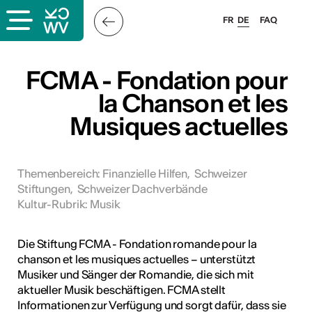
FR
DE
FAQ
ps
FCMA - Fondation pour
la Chanson et les
ungsangebot
Musiques actuelles
bungen
ulen
Themenbereich
:
Finanzielle Hilfen
,
Schweizer
atschläge
Stiftungen
,
Schweizer Dachverbände
Kultur-Rubrik
:
Musik
Die Stiftung FCMA - Fondation romande pour la
chanson et les musiques actuelles – unterstützt
Musiker und Sänger der Romandie, die sich mit
aktueller Musik beschäftigen. FCMA stellt
Informationen zur Verfügung und sorgt dafür, dass sie