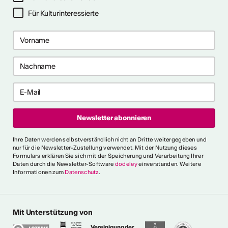
Für Kulturinteressierte
2026
2026
 2026
 2026
e anzeigen
ch als
lle/r
fende/r
Ihre Daten werden selbstverständlich nicht an Dritte weitergegeben und
nur für die Newsletter-Zustellung verwendet. Mit der Nutzung dieses
Formulars erklären Sie sich mit der Speicherung und Verarbeitung Ihrer
Daten durch die Newsletter-Software
dodeley
einverstanden. Weitere
Informationen zum
Datenschutz
.
 die allgemeinen und
 fest, die es für verschiedene
e Person als "professionell
erkennen. Ein
Mit Unterstützung von
s erklärt ausserdem den
Vereinigung der