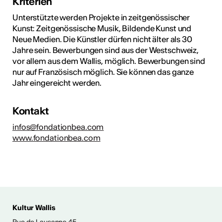
Kriterien
Unterstützte werden Projekte in zeitgenössischer
Kunst: Zeitgenössische Musik, Bildende Kunst und
Neue Medien. Die Künstler dürfen nicht älter als 30
Jahre sein. Bewerbungen sind aus der Westschweiz,
vor allem aus dem Wallis, möglich. Bewerbungen sind
nur auf Französisch möglich. Sie können das ganze
Jahr eingereicht werden.
Kontakt
infos@fondationbea.com
www.fondationbea.com
Kultur Wallis
ENTWICKLUNG