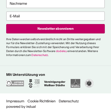
e anzeigen
ch als
lle/r
fende/r
Ihre Daten werden selbstverständlich nicht an Dritte weitergegeben und
nur für die Newsletter-Zustellung verwendet. Mit der Nutzung dieses
Formulars erklären Sie sich mit der Speicherung und Verarbeitung Ihrer
Daten durch die Newsletter-Software
dodeley
einverstanden. Weitere
Informationen zum
Datenschutz
.
 die allgemeinen und
 fest, die es für verschiedene
e Person als "professionell
erkennen. Ein
Mit Unterstützung von
s erklärt ausserdem den
Vereinigung der
gen Ausdrücken.
Walliser Städte
ionalitätskriterien
Impressum
Cookie Richtlinien
Datenschutz
powered by indual
ere Fragen?