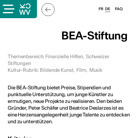
FR
DE
FAQ
ps
BEA-Stiftung
ungsangebot
bungen
Themenbereich
:
Finanzielle Hilfen
,
Schweizer
Stiftungen
ulen
Kultur-Rubrik
:
Bildende Kunst
,
Film
,
Musik
atschläge
Die BEA-Stiftung bietet Preise, Stipendien und
punktuelle Unterstützung, um junge Künstler zu
ermutigen, neue Projekte zu realisieren. Den beiden
Gründer, Peter Schäfer und Beatrice Deslarzes ist es
eine Herzensangelegenheit junge Talente zu entdecken
und zu unterstützen.