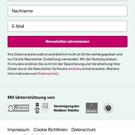
e anzeigen
ch als
lle/r
fende/r
Ihre Daten werden selbstverständlich nicht an Dritte weitergegeben und
nur für die Newsletter-Zustellung verwendet. Mit der Nutzung dieses
Formulars erklären Sie sich mit der Speicherung und Verarbeitung Ihrer
Daten durch die Newsletter-Software
dodeley
einverstanden. Weitere
Informationen zum
Datenschutz
.
 die allgemeinen und
 fest, die es für verschiedene
e Person als "professionell
erkennen. Ein
Mit Unterstützung von
s erklärt ausserdem den
Vereinigung der
gen Ausdrücken.
Walliser Städte
ionalitätskriterien
Impressum
Cookie Richtlinien
Datenschutz