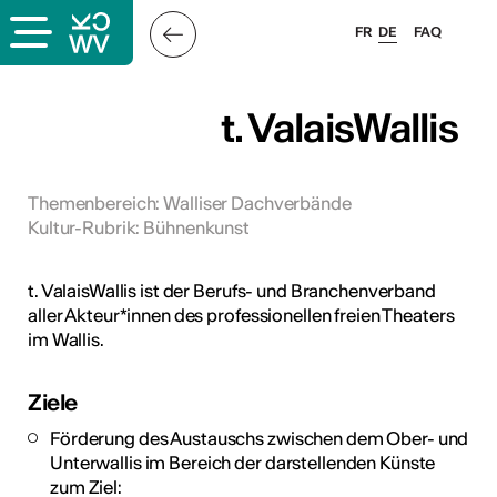
FR
DE
FAQ
ps
t. ValaisWallis
ungsangebot
bungen
Themenbereich
:
Walliser Dachverbände
Kultur-Rubrik
:
Bühnenkunst
ulen
atschläge
t. ValaisWallis ist der Berufs- und Branchenverband
aller Akteur*innen des professionellen freien Theaters
im Wallis.
Ziele
Förderung des Austauschs zwischen dem Ober- und
Unterwallis im Bereich der darstellenden Künste
zum Ziel: