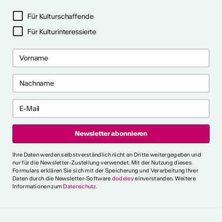
Für Kulturschaffende
Für Kulturinteressierte
2026
2026
 2026
 2026
e anzeigen
ch als
lle/r
fende/r
Ihre Daten werden selbstverständlich nicht an Dritte weitergegeben und
nur für die Newsletter-Zustellung verwendet. Mit der Nutzung dieses
Formulars erklären Sie sich mit der Speicherung und Verarbeitung Ihrer
Daten durch die Newsletter-Software
dodeley
einverstanden. Weitere
Informationen zum
Datenschutz
.
 die allgemeinen und
 fest, die es für verschiedene
e Person als "professionell