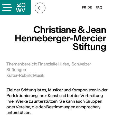
FR
DE
FAQ
ps
Christiane & Jean
Henneberger-Mercier
ungsangebot
Stiftung
bungen
ulen
Themenbereich
:
Finanzielle Hilfen
,
Schweizer
atschläge
Stiftungen
Kultur-Rubrik
:
Musik
Ziel der Stiftung ist es, Musiker und Komponisten in der
Perfektionierung ihrer Kunst und bei der Verbreitung
ihrer Werke zu unterstützen. Sie kann auch Gruppen
oder Vereine, die den Bestimmungen entsprechen,
unterstützen.