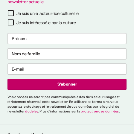
newsletter actuelle
tinues
Je suis un·e acteur·rice culturel·le
26
26
Je suis intéressé·e par la culture
s pour prévenir
s pour prévenir
aux ?
aux ?
ntrer tout
rai-je reconnu
Vos données ne seront pas communiquées à des tiers et leur usage est
cteur culturel
strictement réservé à cette newsletter. En utilisant ce formulaire, vous
el ?
acceptez le stockage et le traitement de vos données par le logiciel de
newsletter
dodeley
. Plus d'informations sur la
protection des données
.
es critères généraux et
différents secteurs,
naître une personne comme