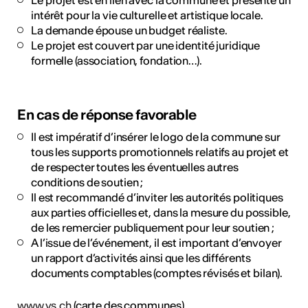
Le projet est en lien avec la commune et présente un
intérêt pour la vie culturelle et artistique locale.
La demande épouse un budget réaliste.
Le projet est couvert par une identité juridique
formelle (association, fondation…).
En cas de réponse favorable
Il est impératif d’insérer le logo de la commune sur
tous les supports promotionnels relatifs au projet et
de respecter toutes les éventuelles autres
conditions de soutien ;
Il est recommandé d’inviter les autorités politiques
aux parties officielles et, dans la mesure du possible,
de les remercier publiquement pour leur soutien ;
A l’issue de l’événement, il est important d’envoyer
un rapport d’activités ainsi que les différents
documents comptables (comptes révisés et bilan).
www.vs.ch
(carte des communes)