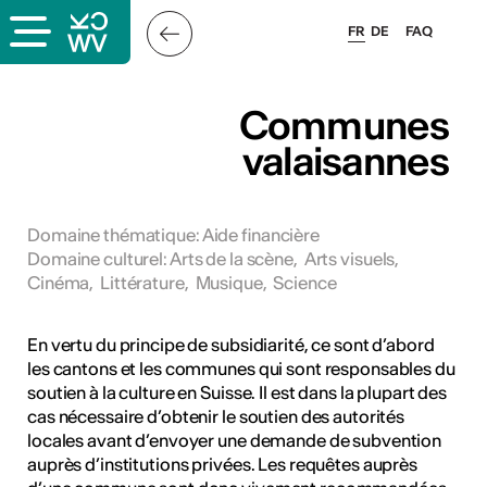
FR
DE
FAQ
x
Communes
valaisannes
rs
oles
Domaine thématique
:
Aide financière
Domaine culturel
:
Arts de la scène
,
Arts visuels
,
Cinéma
,
Littérature
,
Musique
,
Science
En vertu du principe de subsidiarité, ce sont d’abord
les cantons et les communes qui sont responsables du
soutien à la culture en Suisse. Il est dans la plupart des
cas nécessaire d’obtenir le soutien des autorités
locales avant d’envoyer une demande de subvention
auprès d’institutions privées. Les requêtes auprès