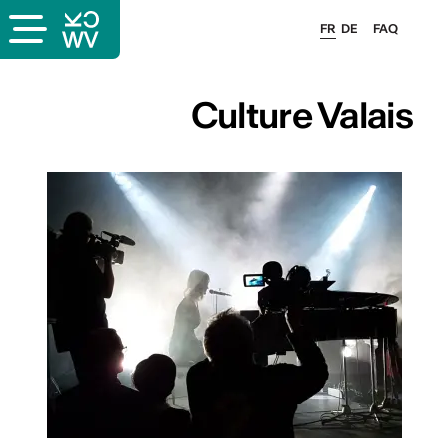
FR
DE
FAQ
ais
Culture Valais
& logo
és
esse