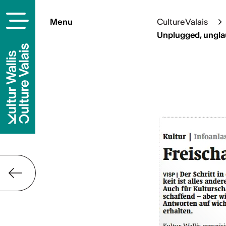
Menu
Culture Valais
Unplugged, unglau
Contact
Culture Valais
Rue de Lausanne 45
CH-1950 Sion
+41 (0)27 606 45 69
info@culturevalais.ch
S'abonner à not