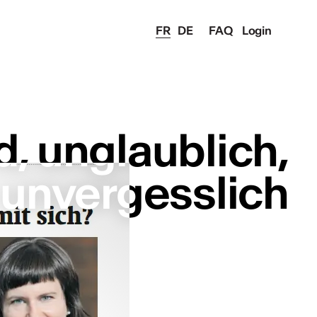
FR
DE
FAQ
Login
, unglaublich,
, unglaublich,
unvergesslich
unvergesslich