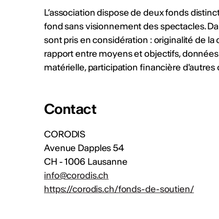
L’association dispose de deux fonds distinc
fond sans visionnement des spectacles. Da
SE PROFESSIONALISER
sont pris en considération : originalité de l
rapport entre moyens et objectifs, données f
matérielle, participation financière d'autres
Comment serai
Contact
en tant qu'acteu
professionnel ?
CORODIS
Avenue Dapples 54
Cette fiche présente les crit
CH - 1006 Lausanne
spécifiques qui, pour différ
de reconnaître une personne
info@corodis.ch
professionnel". Un glossaire
https://corodis.ch/fonds-de-soutien/
explique également l'utilisat
importantes.