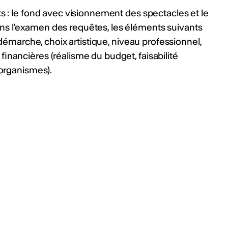
ts : le fond avec visionnement des spectacles et le
ns l'examen des requêtes, les éléments suivants
a démarche, choix artistique, niveau professionnel,
inancières (réalisme du budget, faisabilité
 organismes).
-je reconnu
r culturel
ères généraux et
ents secteurs, permettent
 comme "acteur culturel
 de termes techniques
ion d'expressions