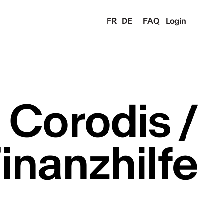
FR
DE
FAQ
Login
Corodis /
inanzhilfe