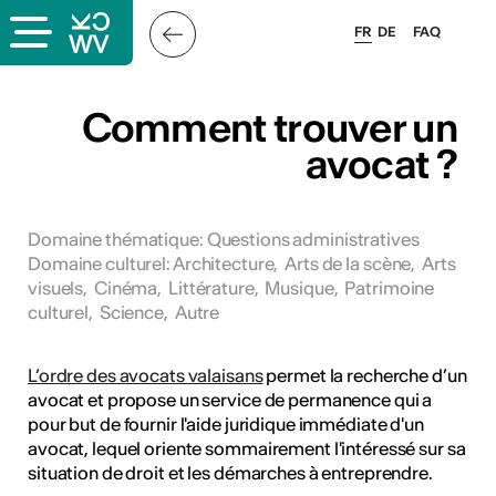
FR
DE
FAQ
x
Comment trouver un
avocat ?
rs
oles
Domaine thématique
:
Questions administratives
Domaine culturel
:
Architecture
,
Arts de la scène
,
Arts
visuels
,
Cinéma
,
Littérature
,
Musique
,
Patrimoine
culturel
,
Science
,
Autre
L’ordre des avocats valaisans
permet la recherche d’un
avocat et propose un service de permanence qui a
pour but de fournir l'aide juridique immédiate d'un
avocat, lequel oriente sommairement l'intéressé sur sa
situation de droit et les démarches à entreprendre.