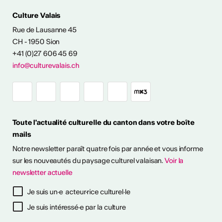
Culture Valais
Rue de Lausanne 45
CH - 1950 Sion
+41 (0)27 606 45 69
info@culturevalais.ch
Toute l'actualité culturelle du canton dans votre boîte
mails
Notre newsletter paraît quatre fois par année et vous informe
sur les nouveautés du paysage culturel valaisan.
Voir la
ESSIONALISER
newsletter actuelle
tinues
Je suis un·e acteur·rice culturel·le
26
26
Je suis intéressé·e par la culture
s pour prévenir
s pour prévenir