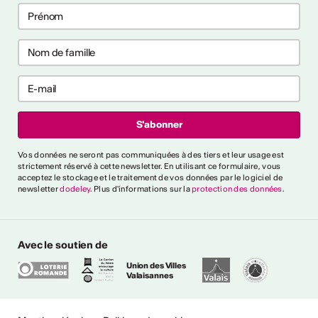
aux ?
aux ?
ntrer tout
rai-je reconnu
Vos données ne seront pas communiquées à des tiers et leur usage est
cteur culturel
strictement réservé à cette newsletter. En utilisant ce formulaire, vous
el ?
acceptez le stockage et le traitement de vos données par le logiciel de
newsletter
dodeley
. Plus d'informations sur la
protection des données
.
es critères généraux et
différents secteurs,
naître une personne comme
Avec le soutien de
ssionnel". Un glossaire de
Union des Villes
lique également l'utilisation
Valaisannes
ntes.