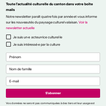
Toute l'actualité culturelle du canton dans votre boîte
mails
Notre newsletter paraît quatre fois par année et vous informe
sur les nouveautés du paysage culturel valaisan.
Voir la
ESSIONALISER
newsletter actuelle
tinues
Je suis un·e acteur·rice culturel·le
26
26
Je suis intéressé·e par la culture
s pour prévenir
s pour prévenir
aux ?
aux ?
ntrer tout
rai-je reconnu
Vos données ne seront pas communiquées à des tiers et leur usage est
cteur culturel