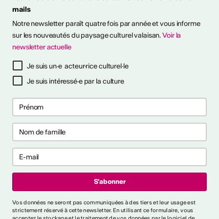
mails
Notre newsletter paraît quatre fois par année et vous informe
sur les nouveautés du paysage culturel valaisan.
Voir la
newsletter actuelle
à notre newsletter
Je suis un·e acteur·rice culturel·le
Je suis intéressé·e par la culture
ctivités
s CVKW 2024/2025
Vos données ne seront pas communiquées à des tiers et leur usage est
strictement réservé à cette newsletter. En utilisant ce formulaire, vous
acceptez le stockage et le traitement de vos données par le logiciel de