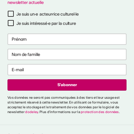
newsletter actuelle
à notre newsletter
Je suis un·e acteur·rice culturel·le
Je suis intéressé·e par la culture
ctivités
s CVKW 2024/2025
Vos données ne seront pas communiquées à des tiers et leur usage est
strictement réservé à cette newsletter. En utilisant ce formulaire, vous
acceptez le stockage et le traitement de vos données par le logiciel de
newsletter
dodeley
. Plus d'informations sur la
protection des données
.