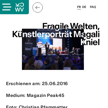
FR
DE
FAQ
ais
Fragile Welten,
Fragile Welten,
Künstlerporträt Magali
Künstlerporträt Magali
Kniel
Kniel
& logo
és
Erschienen am: 25.06.2016
esse
Medium: Magazin Peak45
Foto: Christian Pfammatter