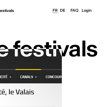
FR
DE
FAQ
Login
festivals
e festivals
e festivals