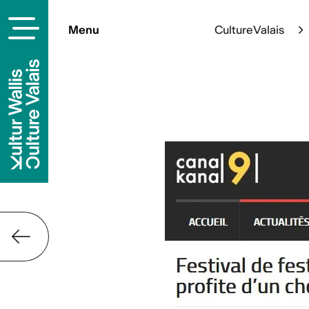
Menu
Culture Valais
Contact
Culture Valais
Rue de Lausanne 45
CH-1950 Sion
+41 (0)27 606 45 69
info@culturevalais.ch
S'abonner à not