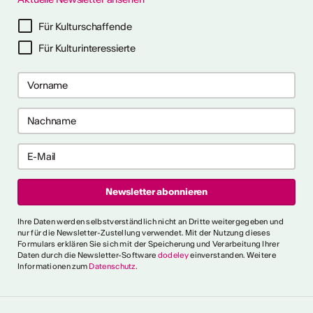
ter abonnieren
Für Kulturschaffende
Für Kulturinteressierte
ericht
CVKW 2024/2025
Ihre Daten werden selbstverständlich nicht an Dritte weitergegeben und
nur für die Newsletter-Zustellung verwendet. Mit der Nutzung dieses
Formulars erklären Sie sich mit der Speicherung und Verarbeitung Ihrer
Daten durch die Newsletter-Software
dodeley
einverstanden. Weitere
Informationen zum
Datenschutz
.