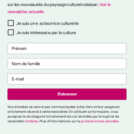
sur les nouveautés du paysage culturel valaisan.
Voir la
newsletter actuelle
à notre newsletter
Je suis un·e acteur·rice culturel·le
Je suis intéressé·e par la culture
ctivités
s CVKW 2024/2025
Vos données ne seront pas communiquées à des tiers et leur usage est
strictement réservé à cette newsletter. En utilisant ce formulaire, vous
acceptez le stockage et le traitement de vos données par le logiciel de
newsletter
dodeley
. Plus d'informations sur la
protection des données
.