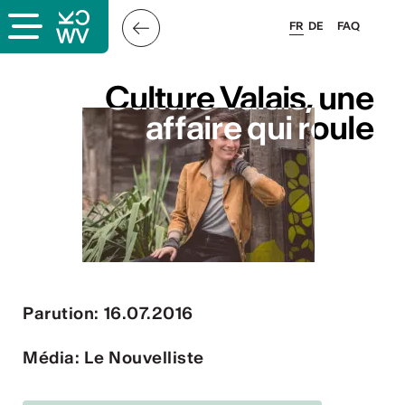
FR
DE
FAQ
ais
Culture Valais, une
Culture Valais, une
affaire qui roule
affaire qui roule
& logo
és
Parution: 16.07.2016
esse
Média: Le Nouvelliste