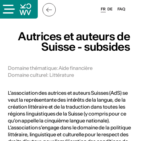
FR
DE
FAQ
x
Autrices et auteurs de
Suisse - subsides
rs
oles
Domaine thématique
:
Aide financière
Domaine culturel
:
Littérature
L’association des autrices et auteurs Suisses (AdS) se
veut la représentante des intérêts de la langue, de la
création littéraire et de la traduction dans toutes les
régions linguistiques de la Suisse (y compris pour ce
qu’on appelle la cinquième langue nationale).
L’association s’engage dans le domaine de la politique
littéraire, linguistique et culturelle pour le respect des