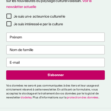
sur les nouveautés du paysage culturel valaisan.
Voir la
ESSIONALISER
newsletter actuelle
tinues
Je suis un·e acteur·rice culturel·le
26
26
Je suis intéressé·e par la culture
s pour prévenir
s pour prévenir
aux ?
aux ?
ntrer tout
rai-je reconnu
Vos données ne seront pas communiquées à des tiers et leur usage est
cteur culturel
strictement réservé à cette newsletter. En utilisant ce formulaire, vous
el ?
acceptez le stockage et le traitement de vos données par le logiciel de
newsletter
dodeley
. Plus d'informations sur la
protection des données
.
es critères généraux et