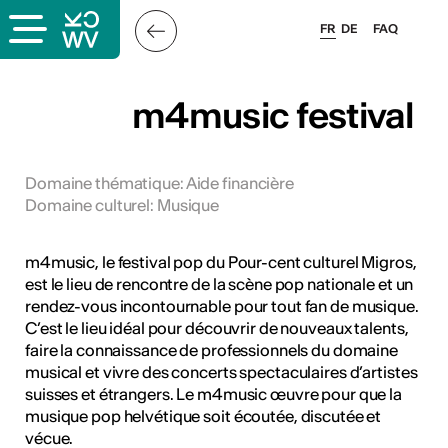
FR
DE
FAQ
x
m4music festival
rs
Domaine thématique
:
Aide financière
Domaine culturel
:
Musique
oles
m4music, le festival pop du Pour-cent culturel Migros,
est le lieu de rencontre de la scène pop nationale et un
rendez-vous incontournable pour tout fan de musique.
C’est le lieu idéal pour découvrir de nouveaux talents,
faire la connaissance de professionnels du domaine
musical et vivre des concerts spectaculaires d’artistes
suisses et étrangers. Le m4music œuvre pour que la
musique pop helvétique soit écoutée, discutée et
vécue.