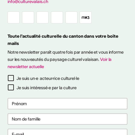
info@culturevalais.ch
Toute l'actualité culturelle du canton dans votre boîte
mails
Notre newsletter paraît quatre fois par année et vous informe
sur les nouveautés du paysage culturel valaisan.
Voir la
ESSIONALISER
newsletter actuelle
tinues
Je suis un·e acteur·rice culturel·le
26
26
Je suis intéressé·e par la culture
s pour prévenir
s pour prévenir
aux ?
aux ?
ntrer tout