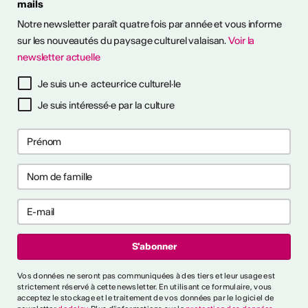
mails
Notre newsletter paraît quatre fois par année et vous informe
sur les nouveautés du paysage culturel valaisan.
Voir la
newsletter actuelle
à notre newsletter
Je suis un·e acteur·rice culturel·le
Je suis intéressé·e par la culture
ctivités
s CVKW 2024/2025
Vos données ne seront pas communiquées à des tiers et leur usage est
strictement réservé à cette newsletter. En utilisant ce formulaire, vous
acceptez le stockage et le traitement de vos données par le logiciel de