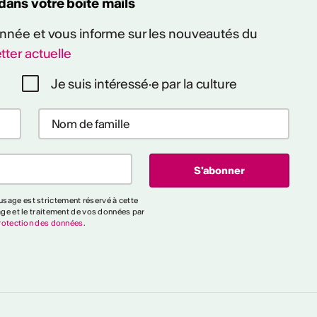
 dans votre boîte mails
 année et vous informe sur les nouveautés du
tter actuelle
Je suis intéressé·e par la culture
sage est strictement réservé à cette
age et le traitement de vos données par
rotection des données
.