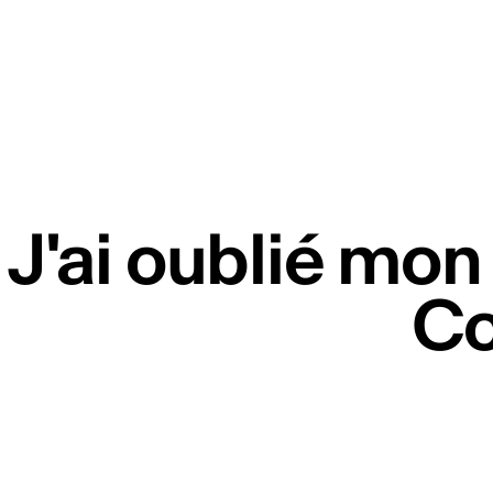
 J'ai oublié mo
Co
re newsletter