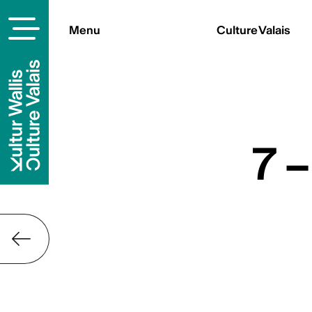
Menu
Culture Valais
Contact
Culture Valais
Rue de Lausanne 45
CH-1950 Sion
+41 (0)27 606 45 69
info@culturevalais.ch
7 –
S'abonner à not