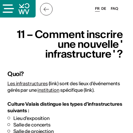
FR
DE
FAQ
ais
11 – Comment inscrire
une nouvelle '
infrastructure ' ?
Quoi?
Les infrastructures
(link) sont des lieux d'événements
& logo
gérés par une
institution
spécifique (link).
és
Culture Valais distingue les types d'infrastructures
suivants :
esse
Lieu d'exposition
Salle de concerts
Salle de projection