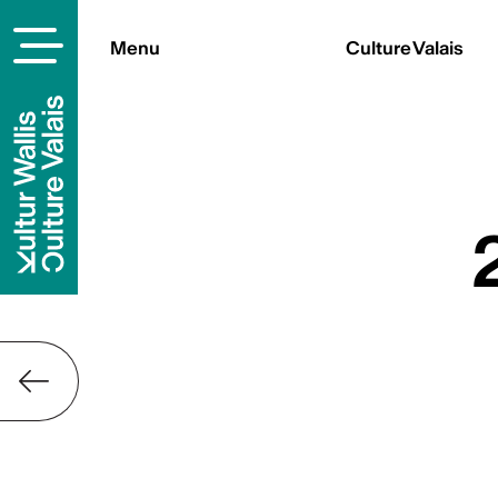
Menu
Culture Valais
Contact
Culture Valais
Rue de Lausanne 45
CH-1950 Sion
+41 (0)27 606 45 69
info@culturevalais.ch
S'abonner à not